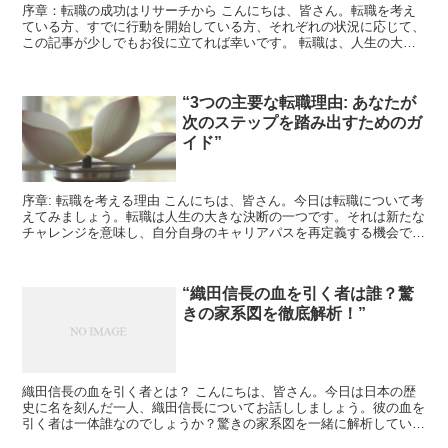
序章：転職の成功はリサーチから こんにちは、皆さん。転職を考え
ている方、すでに行動を開始している方、それぞれの状況に応じて、
この記事が少しでもお役に立てれば幸いです。 転職は、人生の大き
な節目の一つです。成功させるためには、ただ単に求人情報...
“3つの主要な転職理由: あなたが
次のステップを踏み出すためのガ
イド”
序章: 転職を考える理由 こんにちは、皆さん。今日は転職について考
えてみましょう。転職は人生の大きな決断の一つです。それは新たな
チャレンジを意味し、自分自身のキャリアパスを再定義する機会でも
あります。しかし、なぜ私たちは転職を考えるのでしょ...
“織田信長の血を引く者は誰？驚
きの家系図を徹底解析！”
織田信長の血を引く者とは？ こんにちは、皆さん。今日は日本の歴
史に名を刻んだ一人、織田信長についてお話ししましょう。彼の血を
引く者は一体誰なのでしょうか？驚きの家系図を一緒に解析していき
ましょう。 織田信長とは？ まずは、織田信長について簡...