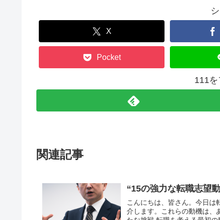
シ
X
Pocket
111
関連記事
“15の強力な転職志望
こんにちは、皆さん。今日は
介します。これらの動機は、あ
たな挑戦 転職を考える最初の