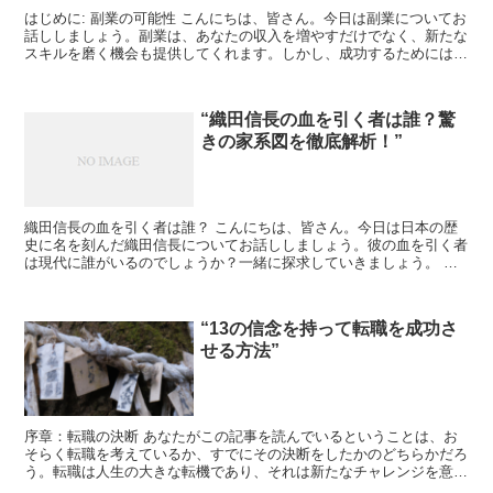
はじめに: 副業の可能性 こんにちは、皆さん。今日は副業についてお
話ししましょう。副業は、あなたの収入を増やすだけでなく、新たな
スキルを磨く機会も提供してくれます。しかし、成功するためには正
しい方法を知ることが重要です。今日は、その成功の秘...
“織田信長の血を引く者は誰？驚
きの家系図を徹底解析！”
織田信長の血を引く者は誰？ こんにちは、皆さん。今日は日本の歴
史に名を刻んだ織田信長についてお話ししましょう。彼の血を引く者
は現代に誰がいるのでしょうか？一緒に探求していきましょう。 織
田信長とは？ まずは織田信長について簡単におさらいして...
“13の信念を持って転職を成功さ
せる方法”
序章：転職の決断 あなたがこの記事を読んでいるということは、お
そらく転職を考えているか、すでにその決断をしたかのどちらかだろ
う。転職は人生の大きな転機であり、それは新たなチャレンジを意味
する。しかし、その成功は決して保証されていない。だから...